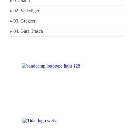
01. Sänn
▶
02. Venediger
▶
03. Gregeeri
▶
04. Gärä Träsch
▶