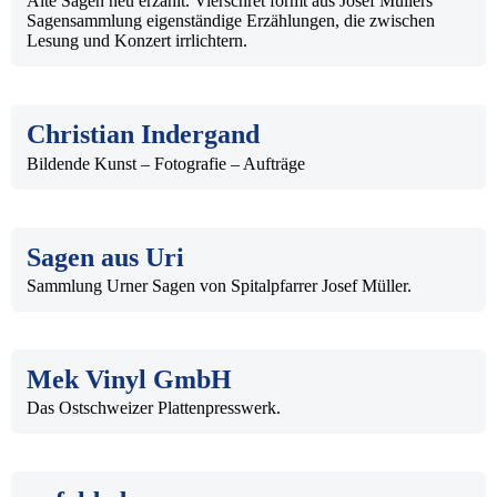
LINKS
Alte Sagen neu erzählt. Vierschret formt aus Josef Müllers
Sagensammlung eigenständige Erzählungen, die zwischen
Lesung und Konzert irrlichtern.
KONTAKT
Christian Indergand
Bildende Kunst – Fotografie – Aufträge
Sagen aus Uri
Sammlung Urner Sagen von Spitalpfarrer Josef Müller.
Mek Vinyl GmbH
Das Ostschweizer Plattenpresswerk.