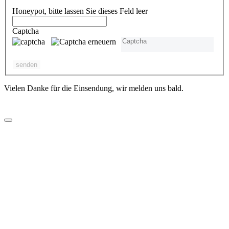
Honeypot, bitte lassen Sie dieses Feld leer
Captcha
Vielen Danke für die Einsendung, wir melden uns bald.
Impressum
I
Datenschutz
Kontaktadresse und Datenschutzbeauftragter
Fabian Tresoldi
6440 Altdorf
Diese E-Mail-Adresse ist vor Spambots geschützt! Zur Anzeige
muss JavaScript eingeschaltet sein.