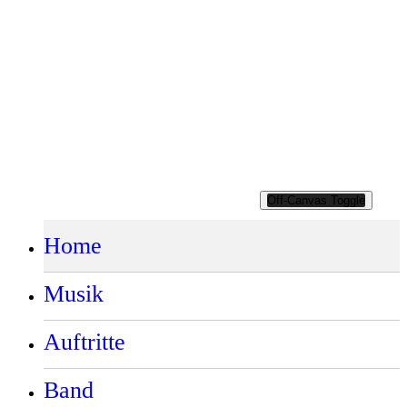
Datensparsamkeit. Wir speichern Ihre personenbezogenen Daten
daher nur so lange, wie dies zur Erreichung der hier genannten
Zwecke erforderlich ist oder wie es die vom Gesetzgeber
vorgesehenen vielfältigen Speicherfristen vorsehen. Nach Fortfall
des jeweiligen Zweckes bzw. Ablauf dieser Fristen werden die
entsprechenden Daten routinemäßig und entsprechend den
gesetzlichen Vorschriften gelöscht.
Google-Schriften
Alle Schriften werden auf
modr.ch
gelagert und von dort
aufgerufen.
Off-Canvas Toggle
Home
Musik
Auftritte
Band