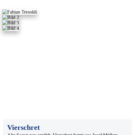
HOME
Modr machen in verschiedenen Konstellationen schon seit langem
gemeinsam Musik. Die Band entstand als Jam-Nebenprojekt aus der
Blues/Rap-Gruppe Schiibähunt und Vierschret, wo die Mitglieder
von Modr zusammen mit Myriam Planzer Urner Sagen erzählerisch
MUSIK
und musikalisch umsetzen.
Modr lassen sich vom selben Sagenmaterial inspirieren und machen
daraus instrumentalen Stoner Doom von der Sonnen- und
AUFTRITTE
Schattenseite der Urner Folklore: Tiefe Gitarren, viel Fuzz, harte
Drums und melodiöse Riffs.
LINKS
BAND
Vierschret