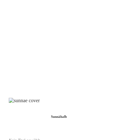
Vinyl, limitiert auf 60 Stück
CHF 35.– Plus Versandkosten I bestellbar via
Kontakt
oder
Diese E-Mail-
Adresse ist vor Spambots geschützt! Zur Anzeige muss JavaScript eingeschaltet
sein.
Musik
Sunnähalb